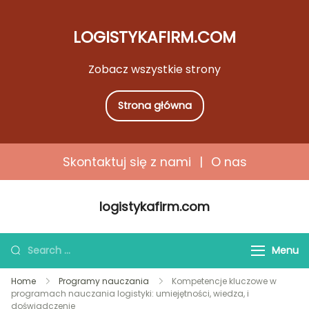
LOGISTYKAFIRM.COM
Zobacz wszystkie strony
Strona główna
Skontaktuj się z nami
|
O nas
Skip
logistykafirm.com
to
content
Search
Menu
for:
Home
Programy nauczania
Kompetencje kluczowe w
programach nauczania logistyki: umiejętności, wiedza, i
doświadczenie