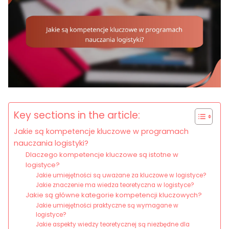
Key sections in the article:
Jakie są kompetencje kluczowe w programach
nauczania logistyki?
Dlaczego kompetencje kluczowe są istotne w
logistyce?
Jakie umiejętności są uważane za kluczowe w logistyce?
Jakie znaczenie ma wiedza teoretyczna w logistyce?
Jakie są główne kategorie kompetencji kluczowych?
Jakie umiejętności praktyczne są wymagane w
logistyce?
Jakie aspekty wiedzy teoretycznej są niezbędne dla