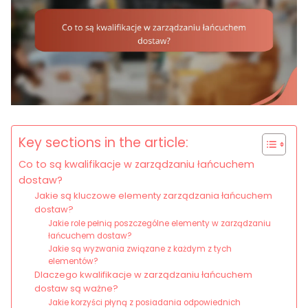
Key sections in the article:
Co to są kwalifikacje w zarządzaniu łańcuchem
dostaw?
Jakie są kluczowe elementy zarządzania łańcuchem
dostaw?
Jakie role pełnią poszczególne elementy w zarządzaniu
łańcuchem dostaw?
Jakie są wyzwania związane z każdym z tych
elementów?
Dlaczego kwalifikacje w zarządzaniu łańcuchem
dostaw są ważne?
Jakie korzyści płyną z posiadania odpowiednich