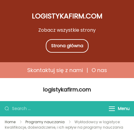
LOGISTYKAFIRM.COM
Zobacz wszystkie strony
Strona główna
Skontaktuj się z nami
|
O nas
Skip
logistykafirm.com
to
content
Search
Menu
for:
Home
Programy nauczania
Wykładowcy w logistyce:
kwalifikacje, doświadczenie, i ich wpływ na programy nauczania