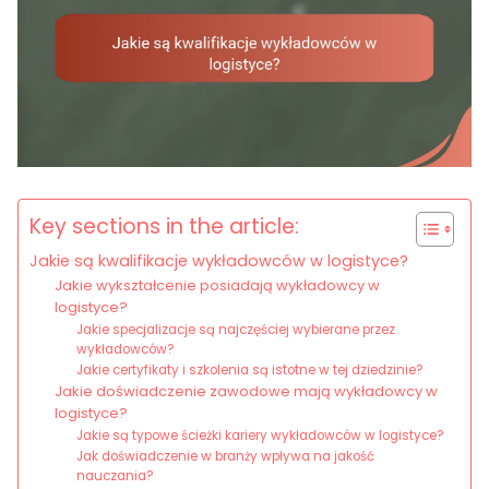
Key sections in the article:
Jakie są kwalifikacje wykładowców w logistyce?
Jakie wykształcenie posiadają wykładowcy w
logistyce?
Jakie specjalizacje są najczęściej wybierane przez
wykładowców?
Jakie certyfikaty i szkolenia są istotne w tej dziedzinie?
Jakie doświadczenie zawodowe mają wykładowcy w
logistyce?
Jakie są typowe ścieżki kariery wykładowców w logistyce?
Jak doświadczenie w branży wpływa na jakość
nauczania?