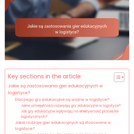
Key sections in the article:
Jakie są zastosowania gier edukacyjnych w
logistyce?
Dlaczego gry edukacyjne są ważne w logistyce?
Jakie umiejętności rozwijają gry edukacyjne w logistyce?
Jak gry edukacyjne wpływają na efektywność procesów
logistycznych?
Jakie rodzaje gier edukacyjnych są stosowane w
logistyce?