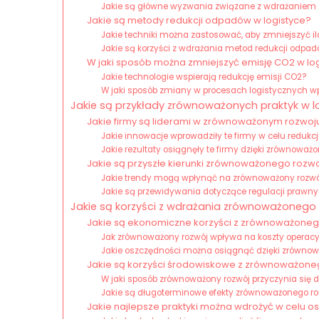
Jakie są główne wyzwania związane z wdrażaniem 
Jakie są metody redukcji odpadów w logistyce?
Jakie techniki można zastosować, aby zmniejszyć 
Jakie są korzyści z wdrażania metod redukcji odpa
W jaki sposób można zmniejszyć emisję CO2 w lo
Jakie technologie wspierają redukcję emisji CO2?
W jaki sposób zmiany w procesach logistycznych 
Jakie są przykłady zrównoważonych praktyk w l
Jakie firmy są liderami w zrównoważonym rozwoju 
Jakie innowacje wprowadziły te firmy w celu redukcj
Jakie rezultaty osiągnęły te firmy dzięki zrównow
Jakie są przyszłe kierunki zrównoważonego rozwo
Jakie trendy mogą wpłynąć na zrównoważony rozwój 
Jakie są przewidywania dotyczące regulacji prawnyc
Jakie są korzyści z wdrażania zrównoważonego 
Jakie są ekonomiczne korzyści z zrównoważonego
Jak zrównoważony rozwój wpływa na koszty operac
Jakie oszczędności można osiągnąć dzięki zrówn
Jakie są korzyści środowiskowe z zrównoważoneg
W jaki sposób zrównoważony rozwój przyczynia się 
Jakie są długoterminowe efekty zrównoważonego r
Jakie najlepsze praktyki można wdrożyć w celu 