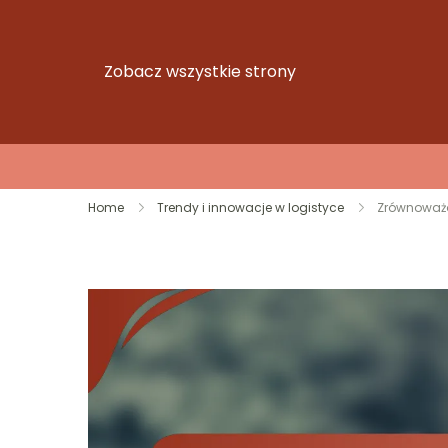
Zobacz wszystkie strony
Skip
Home
Trendy i innowacje w logistyce
Zrównoważo
to
content