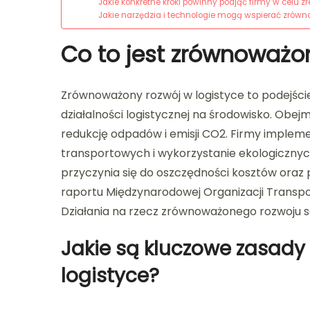
Jakie konkretne kroki powinny podjąć firmy w celu
Jakie narzędzia i technologie mogą wspierać zrówn
Co to jest zrównoważon
Zrównoważony rozwój w logistyce to podejści
działalności logistycznej na środowisko. Obe
redukcję odpadów i emisji CO2. Firmy implemen
transportowych i wykorzystanie ekologiczny
przyczynia się do oszczędności kosztów oraz 
raportu Międzynarodowej Organizacji Transpor
Działania na rzecz zrównoważonego rozwoju są 
Jakie są kluczowe zasad
logistyce?