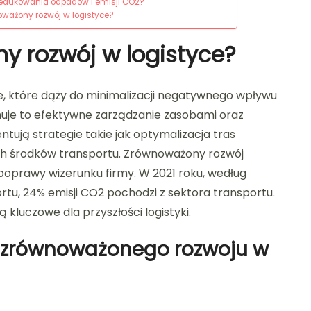
 zredukowania odpadów i emisji CO2?
oważony rozwój w logistyce?
y rozwój w logistyce?
e, które dąży do minimalizacji negatywnego wpływu
jmuje to efektywne zarządzanie zasobami oraz
tują strategie takie jak optymalizacja tras
ch środków transportu. Zrównoważony rozwój
poprawy wizerunku firmy. W 2021 roku, według
tu, 24% emisji CO2 pochodzi z sektora transportu.
kluczowe dla przyszłości logistyki.
y zrównoważonego rozwoju w