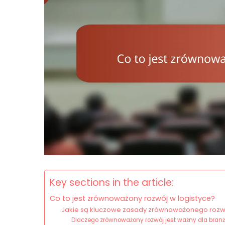
Key sections in the article:
Co to jest zrównoważony rozwój w logistyce?
Jakie są kluczowe zasady zrównoważonego rozwo
Dlaczego zrównoważony rozwój jest ważny dla branż