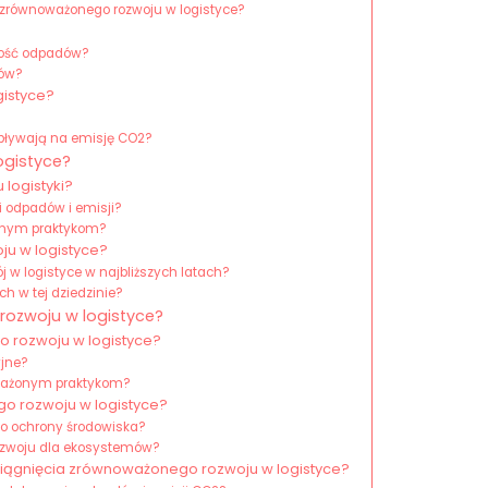
zrównoważonego rozwoju w logistyce?
ilość odpadów?
dów?
gistyce?
wpływają na emisję CO2?
ogistyce?
logistyki?
i odpadów i emisji?
ażonym praktykom?
ju w logistyce?
w logistyce w najbliższych latach?
h w tej dziedzinie?
rozwoju w logistyce?
 rozwoju w logistyce?
yjne?
oważonym praktykom?
o rozwoju w logistyce?
do ochrony środowiska?
ozwoju dla ekosystemów?
osiągnięcia zrównoważonego rozwoju w logistyce?