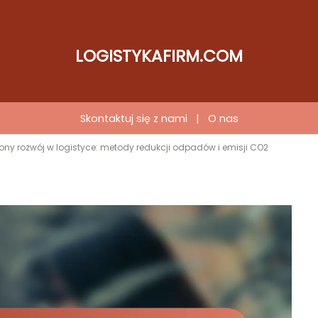
LOGISTYKAFIRM.COM
Skontaktuj się z nami
|
O nas
ny rozwój w logistyce: metody redukcji odpadów i emisji CO2