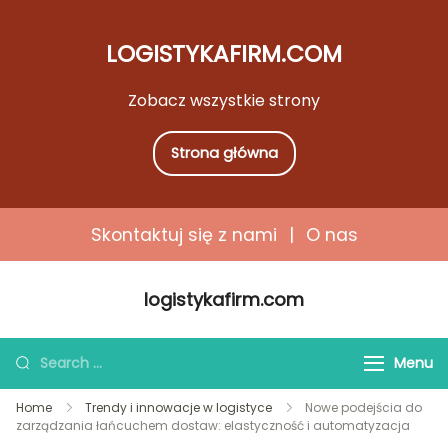
LOGISTYKAFIRM.COM
Zobacz wszystkie strony
Strona główna
Skontaktuj się z nami
|
O nas
Skip
logistykafirm.com
to
content
Search
Menu
for:
Home
Trendy i innowacje w logistyce
Nowe podejścia do
zarządzania łańcuchem dostaw: elastyczność i automatyzacja