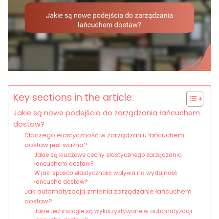
Key sections in the article:
Jakie są nowe podejścia do zarządzania łańcuchem
dostaw?
Dlaczego elastyczność w zarządzaniu łańcuchem
dostaw jest ważna?
Jakie są kluczowe cechy elastycznego zarządzania
łańcuchem dostaw?
W jaki sposób elastyczność wpływa na wydajność
łańcucha dostaw?
Jak automatyzacja zmienia zarządzanie łańcuchem
dostaw?
Jakie technologie są wykorzystywane w automatyzacji