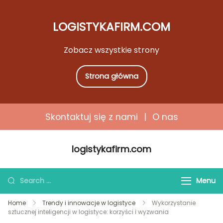
LOGISTYKAFIRM.COM
Zobacz wszystkie strony
Strona główna
Skontaktuj się z nami
|
O nas
Skip
logistykafirm.com
to
content
Search
Menu
for:
Home
Trendy i innowacje w logistyce
Wykorzystanie
sztucznej inteligencji w logistyce: korzyści i wyzwania