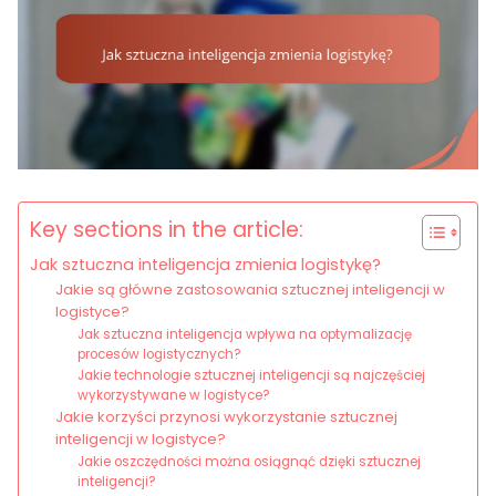
Key sections in the article:
Jak sztuczna inteligencja zmienia logistykę?
Jakie są główne zastosowania sztucznej inteligencji w
logistyce?
Jak sztuczna inteligencja wpływa na optymalizację
procesów logistycznych?
Jakie technologie sztucznej inteligencji są najczęściej
wykorzystywane w logistyce?
Jakie korzyści przynosi wykorzystanie sztucznej
inteligencji w logistyce?
Jakie oszczędności można osiągnąć dzięki sztucznej
inteligencji?